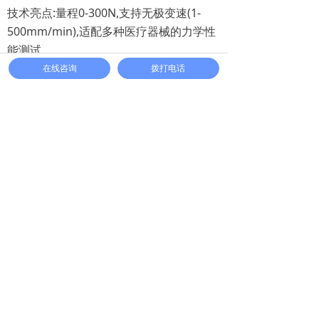
技术亮点:量程0-300N,支持无极变速(1-
500mm/min),适配多种医疗器械的力学性
能测试。
在线咨询
拨打电话
技术优势
三泉智能设备以高精度、智能化、多功能
为核心竞争力:
² 精准可靠:采用进口传感器与闭环控制系
统,误差≤1%,数据重复性优异。
² 标准全覆盖:兼容ISO、ASTM、GB、YY等
全球主流标准,助力产品通过FDA、CE认
证。
² 高效灵活:多工位设计、智能软件支持,显
著提升检测效率,降低企业成本18。
济南三泉智能主营产品
除包装贴剂测试设备外,公司核心产品线涵
盖: