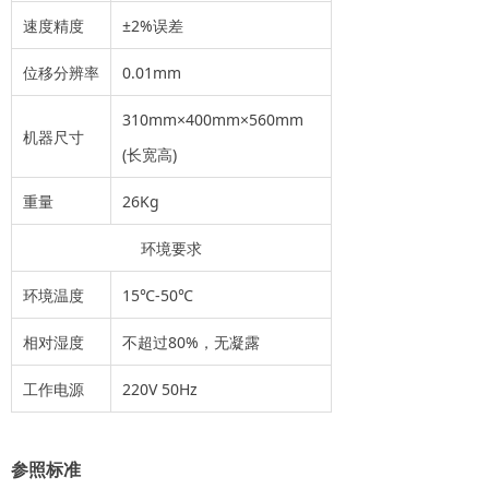
速度精度
±2%误差
位移分辨率
0.01mm
310mm×400mm×560mm
机器尺寸
(长宽高)
重量
26Kg
环境要求
环境温度
15℃-50℃
相对湿度
不超过80%，无凝露
工作电源
220V 50Hz
参照标准